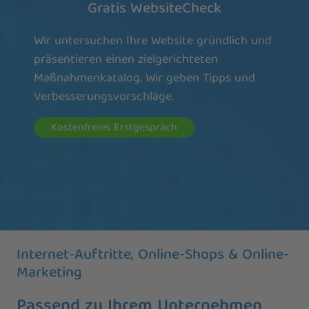
Gratis WebsiteCheck
Wir untersuchen Ihre Website gründlich und
präsentieren einen zielgerichteten
Maßnahmenkatalog. Wir geben Tipps und
Verbesserungsvorschläge.
Kostenfreies Erstgespräch
Internet-Auftritte, Online-Shops & Online-
Marketing
Passend zu Ihrem Unternehmen