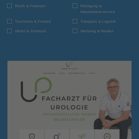
Recht & Finanzen
Reinigung &
Hausmeisterservice
Tourismus & Freizeit
Transport & Logistik
Uhren & Schmuck
Werbung & Medien