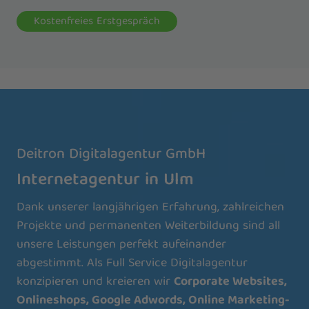
Kostenfreies Erstgespräch
Deitron Digitalagentur GmbH
Internetagentur in Ulm
Dank unserer langjährigen Erfahrung, zahlreichen
Projekte und permanenten Weiterbildung sind all
unsere Leistungen perfekt aufeinander
abgestimmt. Als Full Service Digitalagentur
konzipieren und kreieren wir
Corporate Websites,
Onlineshops, Google Adwords,
Online Marketing-