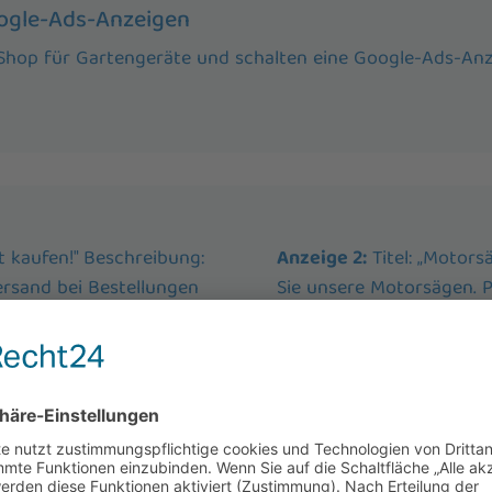
oogle-Ads-Anzeigen
ne-Shop für Gartengeräte und schalten eine Google-Ads-An
t kaufen!" Beschreibung:
Anzeige 2:
Titel: „Motors
rsand bei Bestellungen
Sie unsere Motorsägen. P
schnelle Lieferung."