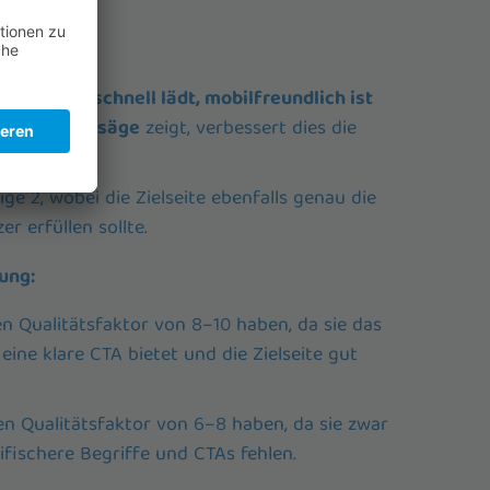
 Zielseite
on Anzeige
1 schnell lädt, mobilfreundlich ist
rbene Motorsäge
zeigt, verbessert dies die
ige 2, wobei die Zielseite ebenfalls genau die
r erfüllen sollte.
ung:
n Qualitätsfaktor von 8–10 haben, da sie das
eine klare CTA bietet und die Zielseite gut
n Qualitätsfaktor von 6–8 haben, da sie zwar
zifischere Begriffe und CTAs fehlen.