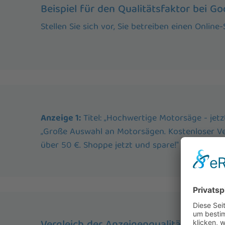
Beispiel für den Qualitätsfaktor bei G
Stellen Sie sich vor, Sie betreiben einen Onli
Anzeige 1:
Titel: „Hochwertige Motorsäge - jetz
„Große Auswahl an Motorsägen. Kostenloser Ve
über 50 €. Shoppe jetzt und spare!"