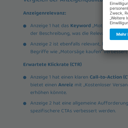
Vergleich der Anzeigenqualität
Anzeigenrelevanz:
Anzeige 1 hat das
Keyword
„Motorsäge“ sowo
der Beschreibung, was die Relevanz erhöht.
Anzeige 2 ist ebenfalls relevant, könnte abe
Begriffe wie „Motorsäge kaufen“ verbessert
Erwartete Klickrate (CTR)
Anzeige 1 hat einen klaren
Call-to-Action (C
bietet einen
Anreiz
mit „Kostenloser Versand
erhöhen könnte.
Anzeige 2 hat eine allgemeine Aufforderun
spezifischere CTAs verbessert werden.