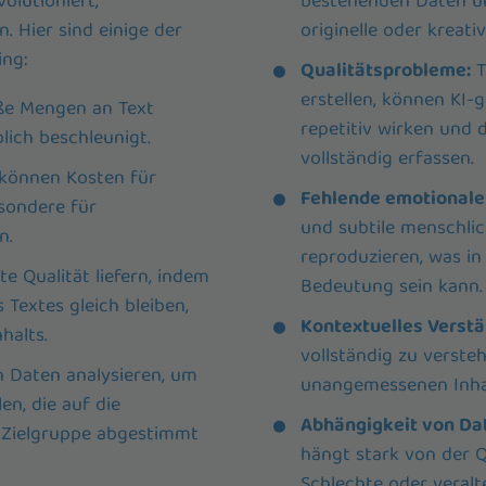
volutioniert,
bestehenden Daten un
. Hier sind einige der
originelle oder kreati
ing:
Qualitätsprobleme:
T
erstellen, können KI-
oße Mengen an Text
repetitiv wirken und
lich beschleunigt.
vollständig erfassen.
 können Kosten für
Fehlende emotionale 
sondere für
und subtile menschli
n.
reproduzieren, was i
e Qualität liefern, indem
Bedeutung sein kann.
s Textes gleich bleiben,
Kontextuelles Verstä
halts.
vollständig zu verste
 Daten analysieren, um
unangemessenen Inha
en, die auf die
Abhängigkeit von Dat
r Zielgruppe abgestimmt
hängt stark von der Q
Schlechte oder veral