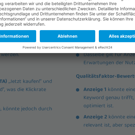
Nutzererfahrung auf der
hl im Titel als auch in
Wenn die Zielseite v
und
direkt die bewo
Nutzererfahrung.
r durch spezifischere
 werden.
Dasselbe gilt für Anze
Erwartungen der Nutze
Qualitätsfaktor-Bewert
TA)
„Jetzt kaufen!“ und
“, was die Klickrate
Anzeige 1
könnte eine
Keyword genau trifft, 
optimiert ist.
g, könnte jedoch durch
Anzeige 2
könnte eine
relevant ist, aber spe